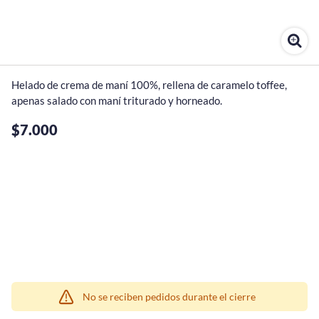
Helado de crema de maní 100%, rellena de caramelo toffee, 
apenas salado con maní triturado y horneado.
$7.000
¡Quiero una
tienda así para mi
emprendimiento!
No se reciben pedidos durante el cierre